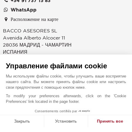
+34 91 737 15 83
WhatsApp
Расположение на карте
BACCO ASESORES SL
Avenida Alberto Alcocer 11
28036
МАДРИД - ЧАМАРТИН
ИСПАНИЯ
Мадрид — это космополитический город, который
Управление файлами cookie
сочетает самую современную инфраструктуру с
огромным культурным и художественным наследием,
Мы используем файлы cookie, чтобы улучшить ваше восприятие
нашего сайта. Вы можете принять файлы cookie или настроить
которое досталось потомкам из глубин истории. В
свои предпочтения с помощью кнопок ниже.
сердце финансового района Мадрида, на одном из
To modify your preferences afterwards, click on the 'Cookie
самых людных проспектов, Alberto Alcocer, 11, по
Preferences' link located in the page footer.
соседству с Чамартином, находится агентство Джон
Тейлор, которое предлагает самую эксклюзивную
Consentements certifiés par
1
MAKE ENQUIRY
недвижимость в городе. Наше агентство является
Закрыть
Установить
Принять все
лидером в сфере роскошной недвижимости с 1864
Платформа управления согласием: настройте свои параме
Axeptio consent