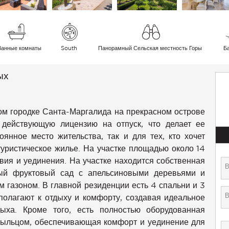
Ванные комнаты
South
Панорамный Сельская местность Горы
Б
ых
м городке Санта-Маргалида на прекрасном острове
действующую лицензию на отпуск, что делает ее
янное место жительства, так и для тех, кто хочет
уристическое жилье. На участке площадью около 14
ия и уединения. На участке находится собственная
ный фруктовый сад с апельсиновыми деревьями и
газоном. В главной резиденции есть 4 спальни и 3
полагают к отдыху и комфорту, создавая идеальное
ыха. Кроме того, есть полностью оборудованная
крыльцом, обеспечивающая комфорт и уединение для