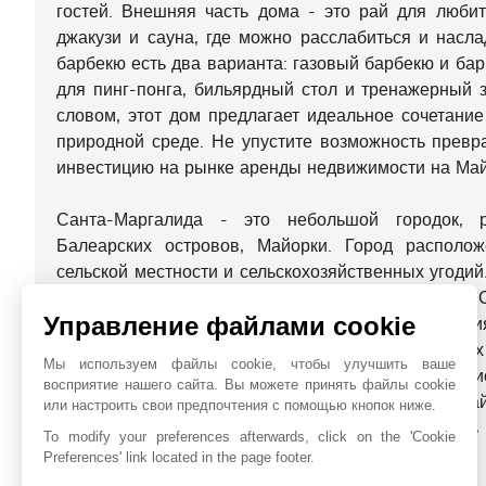
гостей. Внешняя часть дома - это рай для любит
джакузи и сауна, где можно расслабиться и нас
барбекю есть два варианта: газовый барбекю и барб
для пинг-понга, бильярдный стол и тренажерный 
словом, этот дом предлагает идеальное сочетани
природной среде. Не упустите возможность превр
инвестицию на рынке аренды недвижимости на Май
Санта-Маргалида - это небольшой городок, 
Балеарских островов, Майорки. Город располо
сельской местности и сельскохозяйственных угодий
востоку от столицы острова, Пальмы-де-Майорки.
Управление файлами cookie
шармом с узкими улочками, побеленными здани
нескольких минутах езды от прекрасных песчаны
Мы используем файлы cookie, чтобы улучшить ваше
де-Муро. Эти пляжи привлекают множество тури
восприятие нашего сайта. Вы можете принять файлы cookie
предлагает спокойный и аутентичный отдых на Ма
или настроить свои предпочтения с помощью кнопок ниже.
и природную красоту. Если вы хотите отдохнуть
To modify your preferences afterwards, click on the 'Cookie
Санта-Маргалида - идеальное место.
Preferences' link located in the page footer.