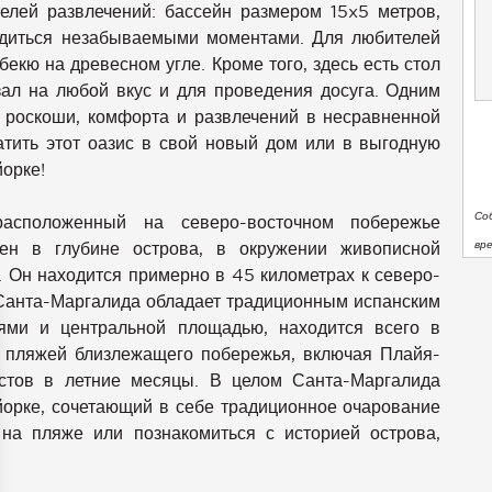
елей развлечений: бассейн размером 15x5 метров,
ладиться незабываемыми моментами. Для любителей
екю на древесном угле. Кроме того, здесь есть стол
зал на любой вкус и для проведения досуга. Одним
е роскоши, комфорта и развлечений в несравненной
атить этот оазис в свой новый дом или в выгодную
орке!
Со
расположенный на северо-восточном побережье
вр
жен в глубине острова, в окружении живописной
. Он находится примерно в 45 километрах к северо-
 Санта-Маргалида обладает традиционным испанским
ями и центральной площадью, находится всего в
х пляжей близлежащего побережья, включая Плайя-
стов в летние месяцы. В целом Санта-Маргалида
йорке, сочетающий в себе традиционное очарование
 на пляже или познакомиться с историей острова,