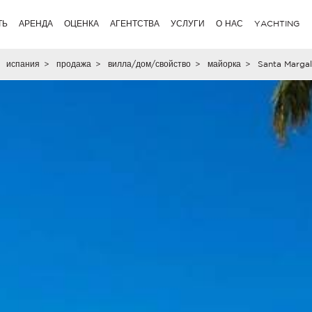
ТЬ
АРЕНДА
ОЦЕНКА
АГЕНТСТВА
УСЛУГИ
О НАС
YACHTING
испания
>
продажа
>
вилла/дом/свойство
>
майорка
>
Santa Margal