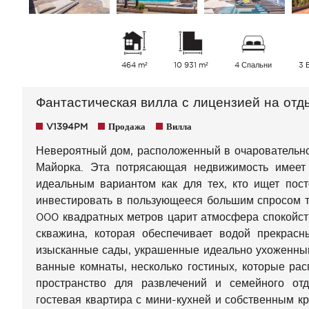
464 m²
10 931 m²
4 Спальни
3 
Фантастическая вилла с лицензией на отд
V1394PM
Продажа
Вилла
Невероятный дом, расположенный в очаровательно
Майорка. Эта потрясающая недвижимость имеет 
идеальным вариантом как для тех, кто ищет посто
инвестировать в пользующееся большим спросом т
000 квадратных метров царит атмосфера спокойств
скважина, которая обеспечивает водой прекрас
изысканные сады, украшенные идеально ухоженным 
ванные комнаты, несколько гостиных, которые рас
пространство для развлечений и семейного отд
гостевая квартира с мини-кухней и собственным 