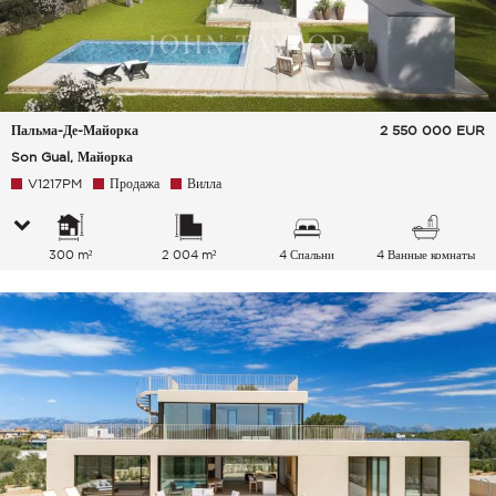
Пальма-Де-Майорка
2 550 000
EUR
Son Gual, Майорка
V1217PM
Продажа
Вилла
300 m²
2 004 m²
4 Спальни
4 Ванные комнаты