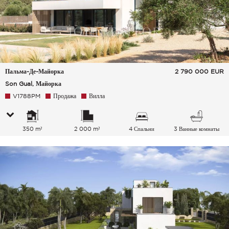
Пальма-Де-Майорка
2 790 000
EUR
Son Gual, Майорка
V1788PM
Продажа
Вилла
350 m²
2 000 m²
4 Спальни
3 Ванные комнаты