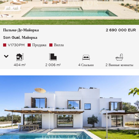
Пальма-Де-Майорка
2 690 000
EUR
Son Gual, Майорка
V1730PM
Продажа
Вилла
404 m²
2 006 m²
4 Спальни
2 Ванные комнаты