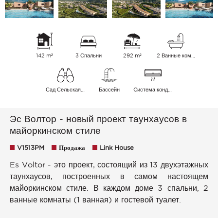
142 m²
3 Спальни
292 m²
2 Ванные комнаты
Сад Сельская местность Зеленые окрестности
Бассейн
Cистема кондиционирования воздуха
Эс Волтор - новый проект таунхаусов в
майоркинском стиле
V1513PM
Продажа
Link House
Es Voltor - это проект, состоящий из 13 двухэтажных
таунхаусов, построенных в самом настоящем
майоркинском стиле. В каждом доме 3 спальни, 2
ванные комнаты (1 ванная) и гостевой туалет.