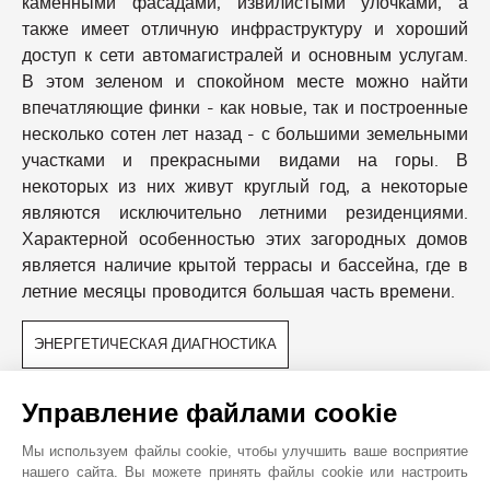
каменными фасадами, извилистыми улочками, а
также имеет отличную инфраструктуру и хороший
доступ к сети автомагистралей и основным услугам.
В этом зеленом и спокойном месте можно найти
впечатляющие финки - как новые, так и построенные
несколько сотен лет назад - с большими земельными
участками и прекрасными видами на горы. В
некоторых из них живут круглый год, а некоторые
являются исключительно летними резиденциями.
Характерной особенностью этих загородных домов
является наличие крытой террасы и бассейна, где в
летние месяцы проводится большая часть времени.
ЭНЕРГЕТИЧЕСКАЯ ДИАГНОСТИКА
БЛИЖАЙШИЕ ОКРЕСТНОСТИ
Управление файлами cookie
Автобусная Остановка
Парк
Мы используем файлы cookie, чтобы улучшить ваше восприятие
Аэропорт
Платная Скоростная Дорога
нашего сайта. Вы можете принять файлы cookie или настроить