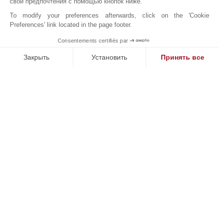
свои предпочтения с помощью кнопок ниже.
Больница/Поликлиника
Пляж
Гольф-Клуб
Супермаркет
To modify your preferences afterwards, click on the 'Cookie
Preferences' link located in the page footer.
Конференц-Центр
Центр Города
Магазины
Школа
Consentements certifiés par
1
Море
Школа (начальная)
MAKE ENQUIRY
Закрыть
Установить
Принять все
Платформа управления согласием: настройте свои параме
Axeptio consent
Наша платформа позволяет вам настраивать параметры ко
JOHN TAYLOR PALMA DE MALLORCA