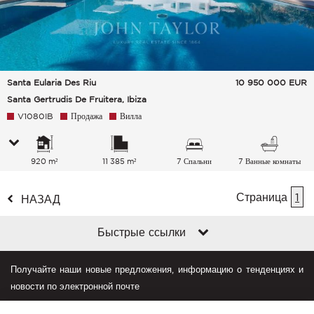
Santa Eularia Des Riu
10 950 000
EUR
Santa Gertrudis De Fruitera, Ibiza
V1080IB
Продажа
Вилла
920 m²
11 385 m²
7 Спальни
7 Ванные комнаты
Страница
1
НАЗАД
Быстрые ссылки
Получайте наши новые предложения, информацию о тенденциях и
новости по электронной почте