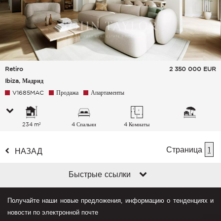
Retiro
2 350 000
EUR
Ibiza, Мадрид
V1685MAC
Продажа
Апартаменты
234 m²
4 Спальни
4 Комнаты
Страница
1
НАЗАД
Быстрые ссылки
Получайте наши новые предложения, информацию о тенденциях и
новости по электронной почте