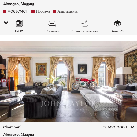
Almagro, Мадрид
V0657MCH
Продажа
Апартаменты
113 m²
2 Спальни
2 Ванные комнаты
Этаж 1/6
Chamberí
12 500 000
EUR
Almagro, Мадрид