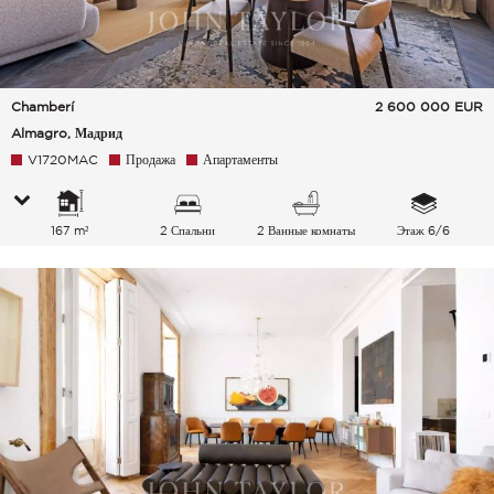
Chamberí
2 600 000
EUR
Almagro, Мадрид
V1720MAC
Продажа
Апартаменты
167 m²
2 Спальни
2 Ванные комнаты
Этаж 6/6