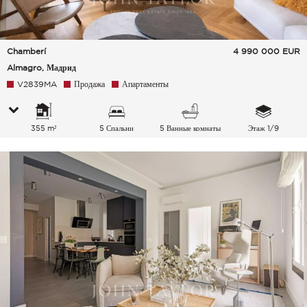
Chamberí
4 990 000
EUR
Almagro, Мадрид
V2839MA
Продажа
Апартаменты
355 m²
5 Спальни
5 Ванные комнаты
Этаж 1/9