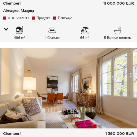
Chamberí
11 000 000
EUR
Almagro, Мадрид
V0636MCH
Продажа
Пентхаус
486 m²
4 Спальни
66 m²
5 Ванные комнаты
Chamberí
1 390 000
EUR