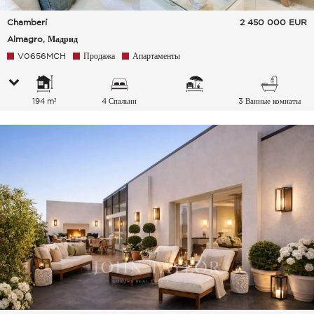
Chamberí
2 450 000
EUR
Almagro, Мадрид
V0656MCH
Продажа
Апартаменты
194 m²
4 Спальни
3 Ванные комнаты