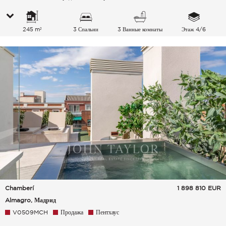
245 m²
3 Спальни
3 Ванные комнаты
Этаж 4/6
Chamberí
1 898 810
EUR
Almagro, Мадрид
V0509MCH
Продажа
Пентхаус