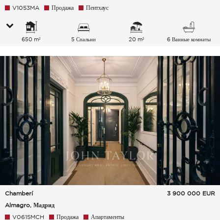
V1053MA
Продажа
Пентхаус
650 m²
5 Спальни
20 m²
6 Ванные комнаты
Chamberí
3 900 000
EUR
Almagro, Мадрид
V0615MCH
Продажа
Апартаменты