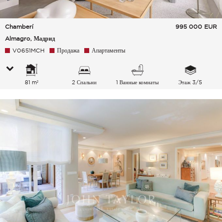
Chamberí
995 000
EUR
Almagro, Мадрид
V0651MCH
Продажа
Апартаменты
81 m²
2 Спальни
1 Ванные комнаты
Этаж 3/5