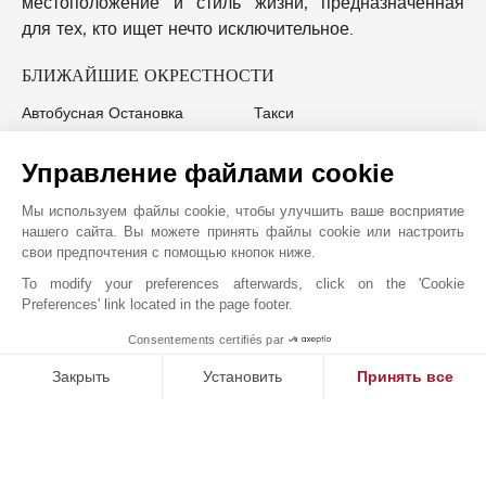
местоположение и стиль жизни, предназначенная
для тех, кто ищет нечто исключительное.
БЛИЖАЙШИЕ ОКРЕСТНОСТИ
Автобусная Остановка
Такси
Магазины
Супермаркет
Центр Города
Конференц-Центр
Управление файлами cookie
Кабинет Врача
Мы используем файлы cookie, чтобы улучшить ваше восприятие
нашего сайта. Вы можете принять файлы cookie или настроить
свои предпочтения с помощью кнопок ниже.
To modify your preferences afterwards, click on the 'Cookie
JOHN TAYLOR MADRID SALAMANCA
Preferences' link located in the page footer.
Consentements certifiés par
1
MAKE ENQUIRY
Закрыть
Установить
Принять все
Платформа управления согласием: настройте свои параме
Axeptio consent
Наша платформа позволяет вам настраивать параметры ко