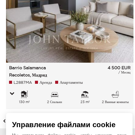
Barrio Salamanca
4 500
EUR
/ Месяц
Recoletos, Мадрид
L2887MA
Аренда
Апартаменты
130 m²
2 Спальни
23 m²
2 Ванные комнаты
НАЗАД
Управление файлами cookie