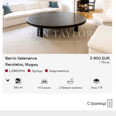
Barrio Salamanca
3 900
EUR
/ Месяц
Recoletos, Мадрид
L2860MA
Аренда
Апартаменты
190 m²
4 Спальни
2 Ванные комнаты
Этаж 1/9
Страница
1