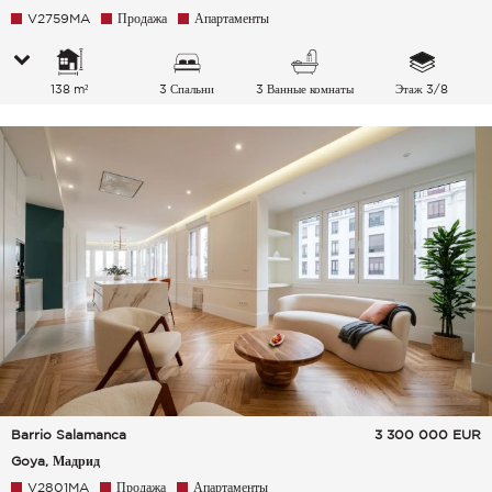
V2759MA
Продажа
Апартаменты
138 m²
3 Спальни
3 Ванные комнаты
Этаж 3/8
Barrio Salamanca
3 300 000
EUR
Goya, Мадрид
V2801MA
Продажа
Апартаменты