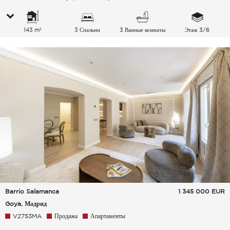
143 m²
3 Спальни
3 Ванные комнаты
Этаж 3/6
Barrio Salamanca
1 345 000
EUR
Goya, Мадрид
V2753MA
Продажа
Апартаменты