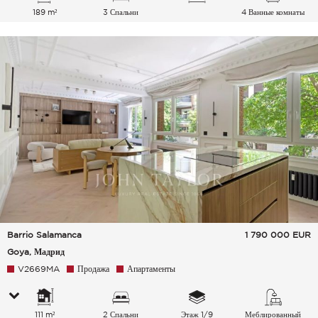
189 m²
3 Спальни
4 Ванные комнаты
Barrio Salamanca
1 790 000
EUR
Goya, Мадрид
V2669MA
Продажа
Апартаменты
111 m²
2 Спальни
Этаж 1/9
Меблированный