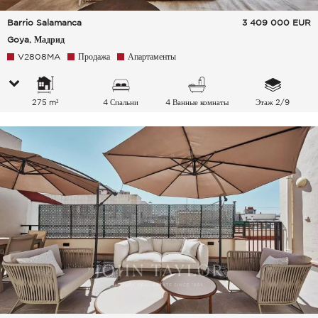
Barrio Salamanca
3 409 000
EUR
Goya, Мадрид
V2808MA
Продажа
Апартаменты
275 m²
4 Спальни
4 Ванные комнаты
Этаж 2/9