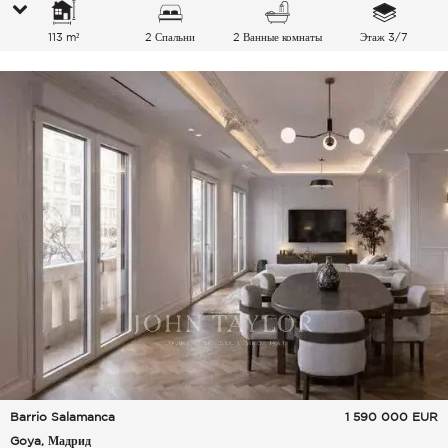
113 m²
2 Спальни
2 Ванные комнаты
Этаж 3/7
Barrio Salamanca
1 590 000
EUR
Goya, Мадрид