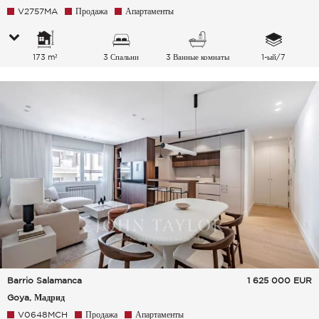
V2757MA
Продажа
Апартаменты
173 m²
3 Спальни
3 Ванные комнаты
1-ый/7
Barrio Salamanca
1 625 000
EUR
Goya, Мадрид
V0648MCH
Продажа
Апартаменты