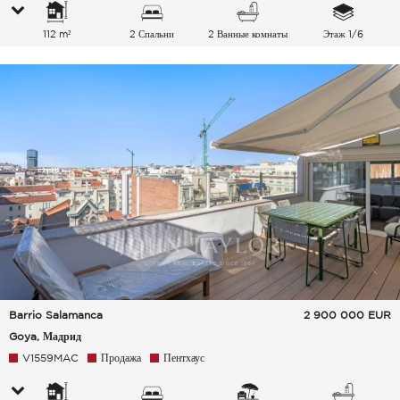
112 m²
2 Спальни
2 Ванные комнаты
Этаж 1/6
Barrio Salamanca
2 900 000
EUR
Goya, Мадрид
V1559MAC
Продажа
Пентхаус