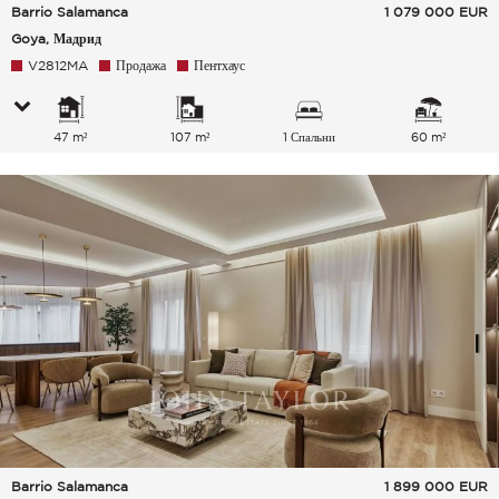
Barrio Salamanca
1 079 000
EUR
Goya, Мадрид
V2812MA
Продажа
Пентхаус
47 m²
107 m²
1 Спальни
60 m²
Barrio Salamanca
1 899 000
EUR