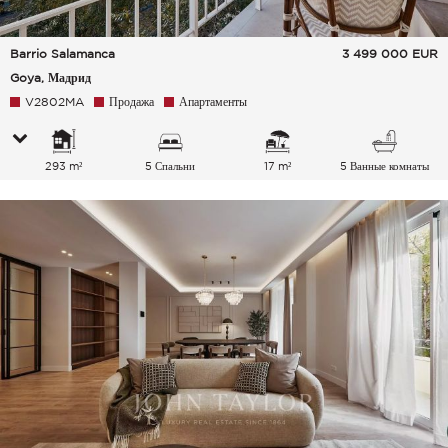
Barrio Salamanca
3 499 000
EUR
Goya, Мадрид
V2802MA
Продажа
Апартаменты
293 m²
5 Спальни
17 m²
5 Ванные комнаты