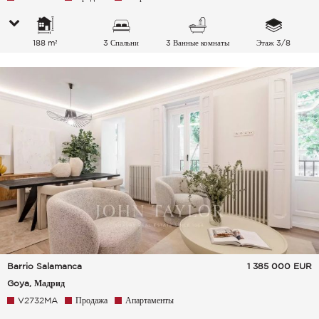
188 m²
3 Спальни
3 Ванные комнаты
Этаж 3/8
Barrio Salamanca
1 385 000
EUR
Goya, Мадрид
V2732MA
Продажа
Апартаменты