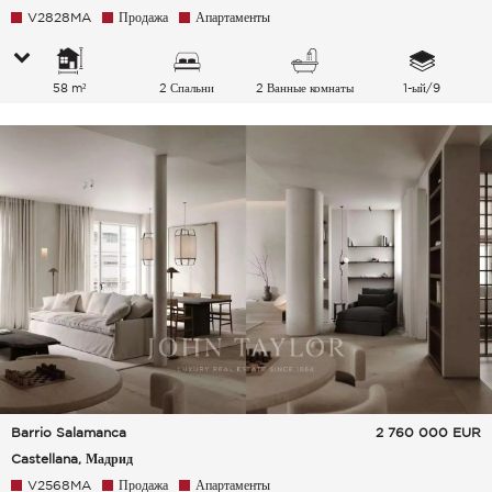
V2828MA
Продажа
Апартаменты
58 m²
2 Спальни
2 Ванные комнаты
1-ый/9
Barrio Salamanca
2 760 000
EUR
Castellana, Мадрид
V2568MA
Продажа
Апартаменты