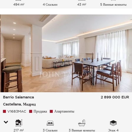
494 m²
4 Спальни
43 m²
5 Ванные комнаты
Barrio Salamanca
2 899 000
EUR
Castellana, Мадрид
V1683MAC
Продажа
Апартаменты
217 m²
3 Спальни
3 Ванные комнаты
Этаж 4