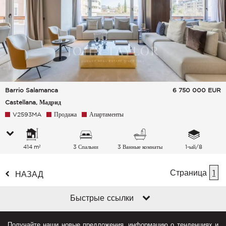
Barrio Salamanca
6 750 000
EUR
Castellana, Мадрид
V2593MA
Продажа
Апартаменты
414 m²
3 Спальни
3 Ванные комнаты
1-ый/8
Страница
1
НАЗАД
Быстрые ссылки
Получайте наши новые предложения, информацию о тенденциях и