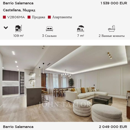
Barrio Salamanca
1 539 000
EUR
Castellana, Мадрид
V2806MA
Продажа
Апартаменты
109 m²
3 Спальни
7 m²
2 Ванные комнаты
Barrio Salamanca
2 049 000
EUR