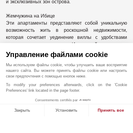
и эксклюзивных зон острова.
Жемчужина на Ибице
Эти апартаменты представляют собой уникальную
возможность жить в роскошной недвижимости,
которая сочетает уединение виллы с удобствами
элитного жилого комплекса. Идеальный дом как для
постоянного проживания, так и для инвестиций на
Управление файлами cookie
престижном рынке недвижимости Ибицы.
Мы используем файлы cookie, чтобы улучшить ваше восприятие
нашего сайта. Вы можете принять файлы cookie или настроить
БЛИЖАЙШИЕ ОКРЕСТНОСТИ
свои предпочтения с помощью кнопок ниже.
Магазины
Супермаркет
To modify your preferences afterwards, click on the 'Cookie
Пляж
Порт
Preferences' link located in the page footer.
Центр Города
Море
Consentements certifiés par
1
MAKE ENQUIRY
Закрыть
Установить
Принять все
Платформа управления согласием: настройте свои параме
Axeptio consent
JOHN TAYLOR IBIZA
Наша платформа позволяет вам настраивать параметры ко