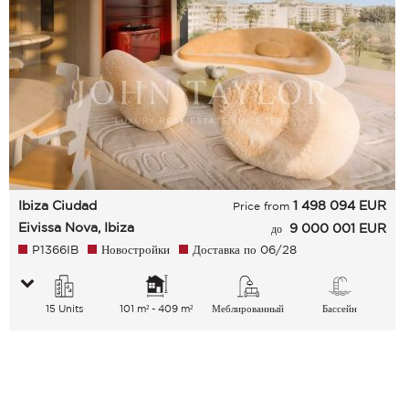
Ibiza Ciudad
1 498 094
EUR
Price from
Eivissa Nova, Ibiza
9 000 001 EUR
до
P1366IB
Новостройки
Доставка по 06/28
15 Units
101 m² - 409 m²
Меблированный
Бассейн