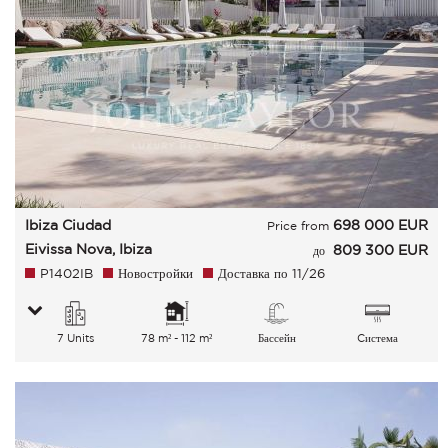
Ibiza Ciudad
698 000
EUR
Price from
Eivissa Nova, Ibiza
809 300 EUR
до
P1402IB
Новостройки
Доставка по 11/26
7 Units
78 m² - 112 m²
Бассейн
Cистема
кондиционирования
воздуха