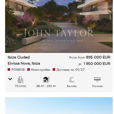
Ibiza Ciudad
895 000
EUR
Price from
Eivissa Nova, Ibiza
1 950 000 EUR
до
P0981IB
Новостройки
Доставка по 01/27
79 Units
96 m² - 293 m²
Бассейн
Cистема
кондиционирования
воздуха