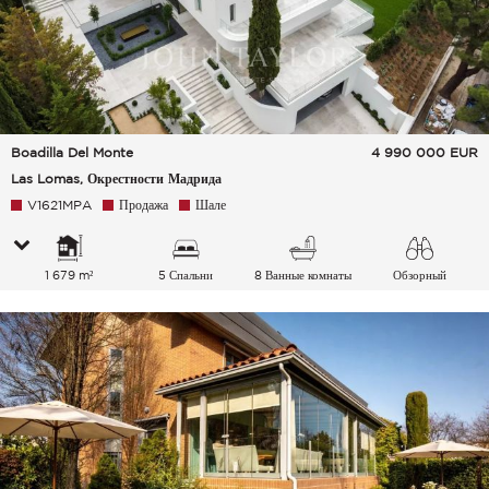
Boadilla Del Monte
4 990 000
EUR
Las Lomas, Окрестности Мадрида
V1621MPA
Продажа
Шале
1 679 m²
5 Спальни
8 Ванные комнаты
Обзорный