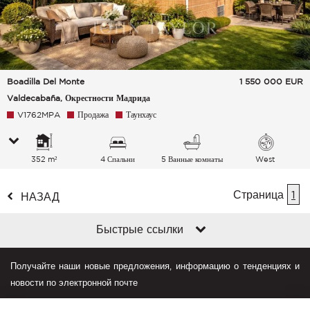
Boadilla Del Monte
1 550 000
EUR
Valdecabaña, Окрестности Мадрида
V1762MPA
Продажа
Таунхаус
352 m²
4 Спальни
5 Ванные комнаты
West
Страница
1
НАЗАД
Быстрые ссылки
Получайте наши новые предложения, информацию о тенденциях и
новости по электронной почте