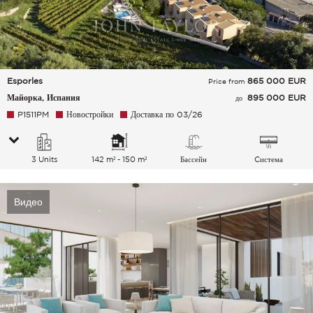
Esporles
865 000
EUR
Price from
Майорка, Испания
895 000 EUR
до
P1511PM
Новостройки
Доставка по 03/26
3 Units
142 m² - 150 m²
Бассейн
Cистема
кондиционирования
воздуха
Видео