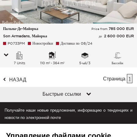
Пальма-Де-Майорка
785 000
EUR
Price from
Son Armadans, Майорка
2 600 000 EUR
до
P0733PM
Новостройки
Доставка по 08/24
7 Units
110 m² - 364 m²
5-ый/3
Бассейн
Страница
1
НАЗАД
Быстрые ссылки
Получайте наши новые предложения, информацию о тенденциях и
новости по электронной почте
Управление файлами cookie