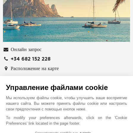
Онлайн запрос
+34 682 152 228
Расположение на карте
JT REAL ESTATE IBIZA SL
Управление файлами cookie
Terrazas De Botafoch
Passeig Joan Carles I, 39
Мы используем файлы cookie, чтобы улучшить ваше восприятие
IBIZA
нашего сайта. Вы можете принять файлы cookie или настроить
ИСПАНИЯ
свои предпочтения с помощью кнопок ниже.
To modify your preferences afterwards, click on the 'Cookie
John Taylor - международная группа,
Preferences' link located in the page footer.
специализирующаяся на продаже и сдаче в аренду
исключительной недвижимости. Мы являемся частью
Consentements certifiés par