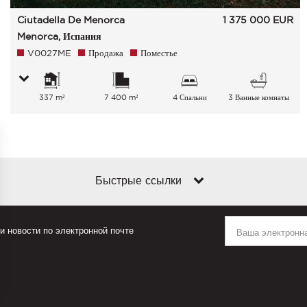
Ciutadella De Menorca
1 375 000
EUR
Menorca, Испания
V0027ME
Продажа
Поместье
337 m²
7 400 m²
4 Спальни
3 Ванные комнаты
Быстрые ссылки
 новости по электронной почте
аметры