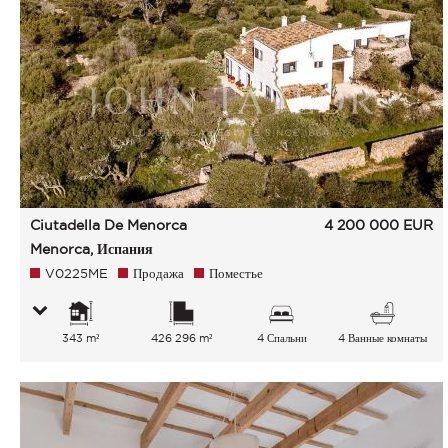
Ciutadella De Menorca
4 200 000
EUR
Menorca, Испания
V0225ME
Продажа
Поместье
343 m²
426 296 m²
4 Спальни
4 Ванные комнаты