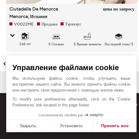
Ciutadella De Menorca
цена по запросу
Menorca, Испания
V0022ME
Продажа
Таунхаус
345 m²
5 Спальни
5 Ванные комнаты
Последний этаж/3
НАЗАД
Управление файлами cookie
Мы используем файлы cookie, чтобы улучшить ваше
восприятие нашего сайта. Вы можете принять файлы cookie
или настроить свои предпочтения с помощью кнопок ниже.
To modify your preferences afterwards, click on the 'Cookie
Получайте наши новые предложения, информацию о тенденциях и
Preferences' link located in the page footer.
Consentements certifiés par
Закрыть
Установить
Принять все
Платформа управления согласием: настройте свои пар
Axeptio consent