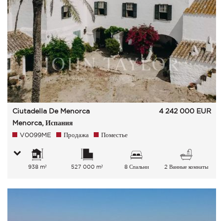
Ciutadella De Menorca
4 242 000
EUR
Menorca, Испания
V0099ME
Продажа
Поместье
938 m²
527 000 m²
8 Спальни
2 Ванные комнаты