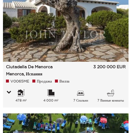
Ciutadella De Menorca
3 200 000
EUR
Menorca, Испания
V0065ME
Продажа
Вилла
478 m²
4 000 m²
7 Спальни
7 Ванные комнаты