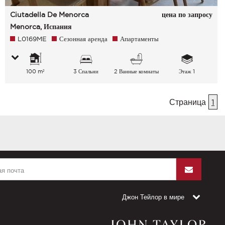
Ciutadella De Menorca
цена по запросу
Menorca, Испания
L0169ME
Сезонная аренда
Апартаменты
100 m²
3 Спальни
2 Ванные комнаты
Этаж 1
Страница
1
Джон Тейлор в мире