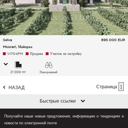
Selva
895 000
EUR
Moscari, Майорка
V1704PM
Продажа
Участок на застройку
21 000 m²
Панорамный
Сельская местность
Страница
1
НАЗАД
Быстрые ссылки
Получайте наши новые предложения, информацию о тенденциях и
новости по электронной почте