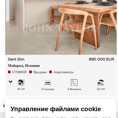
Sant Elm
890 000
EUR
Майорка, Испания
V1399SP
Продажа
Апартаменты
91 m²
3 Спальни
4 Комнаты
20 m²
НАЗАД
Управление файлами cookie