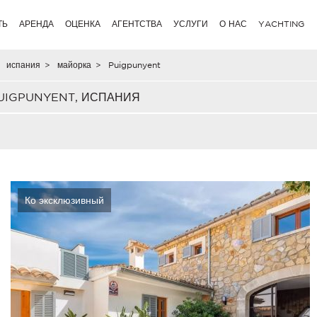
ТЬ
АРЕНДА
ОЦЕНКА
АГЕНТСТВА
УСЛУГИ
О НАС
YACHTING
испания
>
майорка
>
Puigpunyent
UIGPUNYENT, ИСПАНИЯ
Ко эксклюзивный