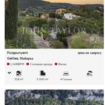
Puigpunyent
цена по запросу
Galilea, Майорка
L1499PM
Сезонная аренда
Вилла
328 m²
3 000 m²
4 Спальни