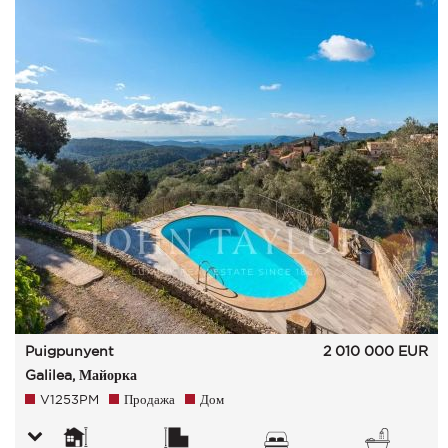
Puigpunyent
2 010 000
EUR
Galilea, Майорка
V1253PM
Продажа
Дом