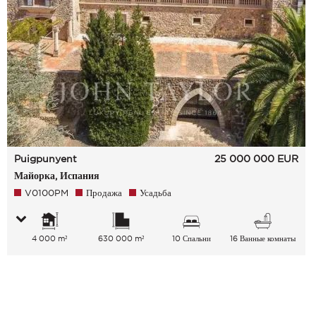
Puigpunyent
25 000 000
EUR
Майорка, Испания
V0100PM
Продажа
Усадьба
4 000 m²
630 000 m²
10 Спальни
16 Ванные комнаты