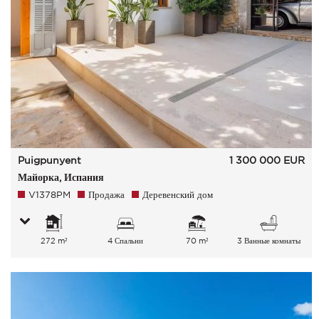
Puigpunyent
1 300 000
EUR
Майорка, Испания
V1378PM
Продажа
Деревенский дом
272 m²
4 Спальни
70 m²
3 Ванные комнаты