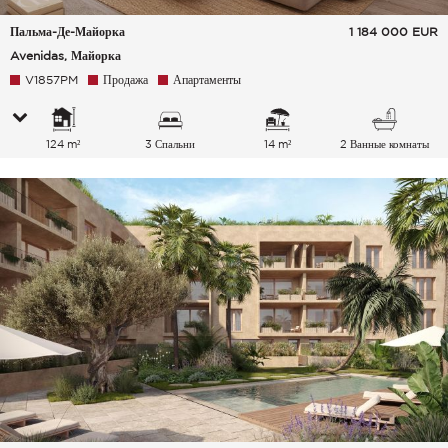
Пальма-Де-Майорка
1 184 000
EUR
Avenidas, Майорка
V1857PM
Продажа
Апартаменты
124 m²
3 Спальни
14 m²
2 Ванные комнаты