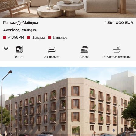
Пальма-Де-Майорка
1 564 000
EUR
Avenidas, Майорка
V1858PM
Продажа
Пентхаус
164 m²
2 Спальни
89 m²
2 Ванные комнаты