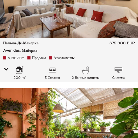
Пальма-Де-Майорка
675 000
EUR
Avenidas, Майорка
V1867PM
Продажа
Апартаменты
200 m²
3 Спальни
2 Ванные комнаты
Cистема
кондиционирования
воздуха