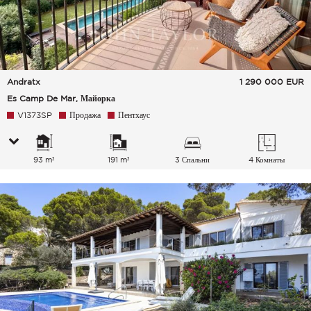
Andratx
1 290 000
EUR
Es Camp De Mar, Майорка
V1373SP
Продажа
Пентхаус
93 m²
191 m²
3 Спальни
4 Комнаты