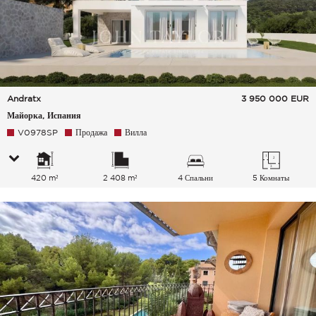
Andratx
3 950 000
EUR
Майорка, Испания
V0978SP
Продажа
Вилла
420 m²
2 408 m²
4 Спальни
5 Комнаты