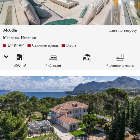
Alcudia
цена по запросу
Майорка, Испания
L1494PM
Сезонная аренда
Вилла
350 m²
4 Спальни
4 Ванные комнаты