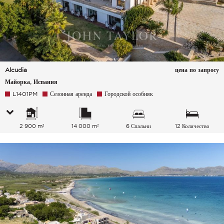
Alcudia
цена по запросу
Майорка, Испания
L1401PM
Сезонная аренда
Городской особняк
2 900 m²
14 000 m²
6 Спальни
12 Количество
спальных мест