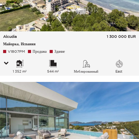
Alcudia
1 300 000
EUR
Майорка, Испания
V1807PM
Продажа
Здание
1 352 m²
544 m²
Меблированный
East