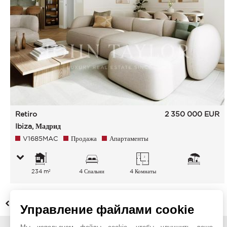
Retiro
2 350 000
EUR
Ibiza, Мадрид
V1685MAC
Продажа
Апартаменты
234 m²
4 Спальни
4 Комнаты
НАЗАД
Управление файлами cookie