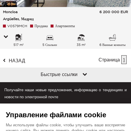
Moncloa
6 200 000
EUR
Argüelles, Мадрид
V0579MCH
Продажа
Апартаменты
517 m²
5 Спальни
35 m²
6 Ванные комнаты
Страница
1
НАЗАД
Быстрые ссылки
Получайте наши новые предложения, информацию о тенденциях и
новости по электронной почте
Управление файлами cookie
Мы используем файлы cookie, чтобы улучшить ваше восприятие
нашего сайта. Вы можете принять файлы cookie или настроить