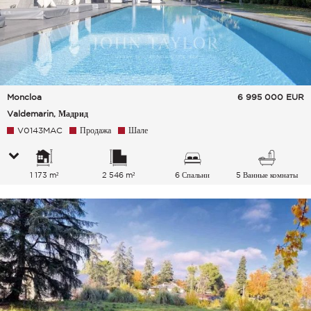
Moncloa
6 995 000
EUR
Valdemarin, Мадрид
V0143MAC
Продажа
Шале
1 173 m²
2 546 m²
6 Спальни
5 Ванные комнаты