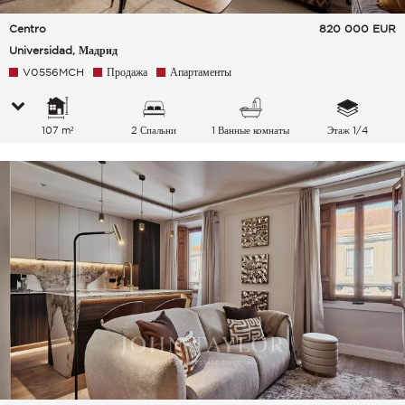
Centro
820 000
EUR
Universidad, Мадрид
V0556MCH
Продажа
Апартаменты
107 m²
2 Спальни
1 Ванные комнаты
Этаж 1/4