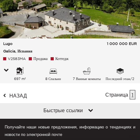
Lugo
1 000 000
EUR
Galicia, Испания
V2583MA
Продажа
Коттедж
697 m²
8 Спальни
7 Ванные комнаты
Последний этаж/2
Страница
1
НАЗАД
Быстрые ссылки
Получайте наши новые предложения, информацию о тенденциях и
новости по электронной почте