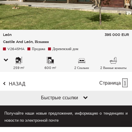
León
395 000
EUR
Castile And León, Испания
V2645MA
Продажа
Деревенский дом
259 m²
600 m²
2 Спальни
2 Ванные комнаты
Страница
1
НАЗАД
Быстрые ссылки
Получайте наши новые предложения, информацию о тенденциях и
новости по электронной почте