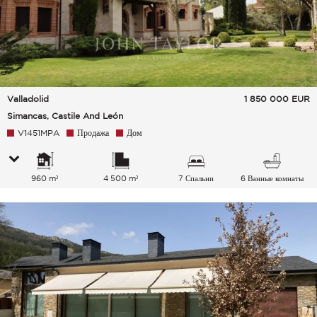
Valladolid
1 850 000
EUR
Simancas, Castile And León
V1451MPA
Продажа
Дом
960 m²
4 500 m²
7 Спальни
6 Ванные комнаты