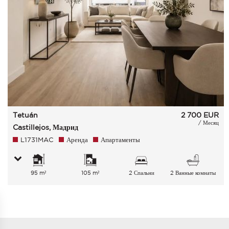
Tetuán
2 700
EUR
/ Месяц
Castillejos, Мадрид
L1731MAC
Аренда
Апартаменты
95 m²
105 m²
2 Спальни
2 Ванные комнаты