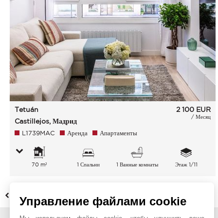
Tetuán
2 100
EUR
/ Месяц
Castillejos, Мадрид
L1739MAC
Аренда
Апартаменты
70 m²
1 Спальни
1 Ванные комнаты
Этаж 1/11
НАЗАД
Управление файлами cookie