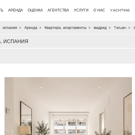
ТЬ
АРЕНДА
ОЦЕНКА
АГЕНТСТВА
УСЛУГИ
О НАС
YACHTING
испания
>
Аренда
>
Квартира, апартаменты
>
мадрид
>
Tetuán
>
C
S, ИСПАНИЯ