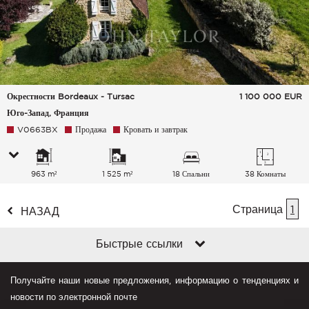
Окрестности Bordeaux - Tursac
1 100 000
EUR
Юго-Запад, Франция
V0663BX
Продажа
Кровать и завтрак
963 m²
1 525 m²
18 Спальни
38 Комнаты
Страница
1
НАЗАД
Быстрые ссылки
Получайте наши новые предложения, информацию о тенденциях и
новости по электронной почте