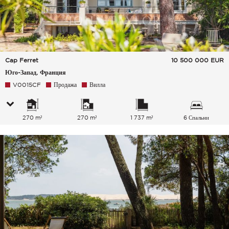
Cap Ferret
10 500 000
EUR
Юго-Запад, Франция
V0015CF
Продажа
Вилла
270 m²
270 m²
1 737 m²
6 Спальни