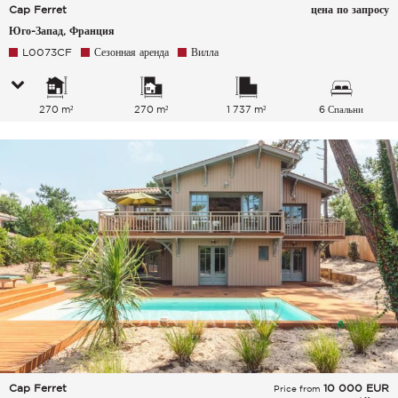
Cap Ferret
цена по запросу
Юго-Запад, Франция
L0073CF
Сезонная аренда
Вилла
270 m²
270 m²
1 737 m²
6 Спальни
Cap Ferret
10 000
EUR
Price from