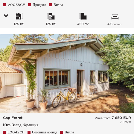
V0058CF
Продажа
Вилла
125 m²
125 m²
450 m²
4 Спальни
Cap Ferret
7 650
EUR
Price from
/ Неделя
Юго-Запад, Франция
L0042CF
Сезонная аренда
Вилла