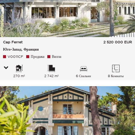
Cap Ferret
2 520 000
EUR
Юго-Запад, Франция
V0011CF
Продажа
Вилла
270 m²
2 742 m²
6 Спальни
8 Комнаты