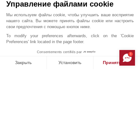
Gironde
,
ФРАНЦИЯ
Управление файлами cookie
Полуостров Кап-Ферре является одной из самых
Мы используем файлы cookie, чтобы улучшить ваше восприятие
востребованных нетронутых жемчужин на юго-западе.
нашего сайта. Вы можете принять файлы cookie или настроить
свои предпочтения с помощью кнопок ниже.
Окруженная дикими дюнами океана и деревнями,
To modify your preferences afterwards, click on the 'Cookie
Preferences' link located in the page footer.
выращивающими устриц в бассейне Аркашона, эта
среда соблазняет своей семейной атмосферой, своим
Consentements certifiés par
1
MAKE ENQUIRY
уникальным и аутентичным искусством жизни,
Закрыть
Установить
Принять все
обласканным прикосновением конца света.
Платформа управления согласием: настройте свои параме
Axeptio consent
"Le Ferret" демонстрирует тонкий контраст между
Наша платформа позволяет вам настраивать параметры ко
шиком и очарованием, очаровательную обстановку, где
тайно охраняемые виллы в самом сердце нетронутой
природы объединяют любителей бассейна в поисках
веселых убежищ. Сдержанный и элегантный анклав,
где выгравированы незабываемые моменты жизни.
Информация о рисках, которым подвергается данная недвижимость, доступна на сайте