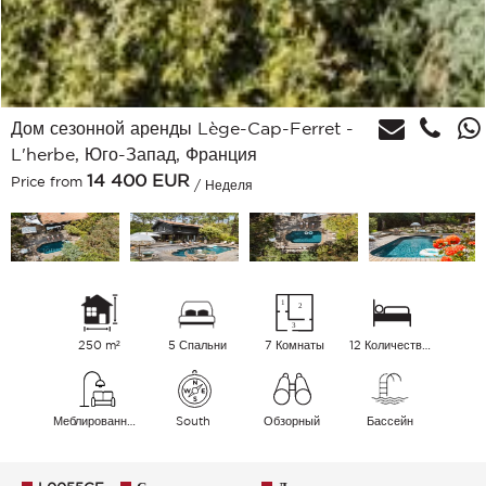
Дом сезонной аренды Lège-Cap-Ferret -
L'herbe, Юго-Запад, Франция
14 400
EUR
Price from
/ Неделя
250 m²
5 Спальни
7 Комнаты
12 Количество спальных мест
Меблированный
South
Обзорный
Бассейн