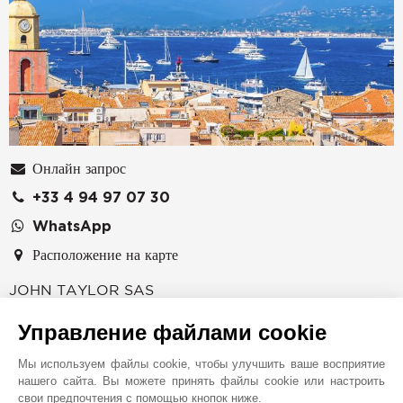
Онлайн запрос
+33 4 94 97 07 30
WhatsApp
Расположение на карте
JOHN TAYLOR SAS
6 Place de l'hôtel de ville
Управление файлами cookie
83990
САН-ТРОПЕ
Var
,
ФРАНЦИЯ
Мы используем файлы cookie, чтобы улучшить ваше восприятие
нашего сайта. Вы можете принять файлы cookie или настроить
Агентство John Taylor в Сен-Тропе специализируется
свои предпочтения с помощью кнопок ниже.