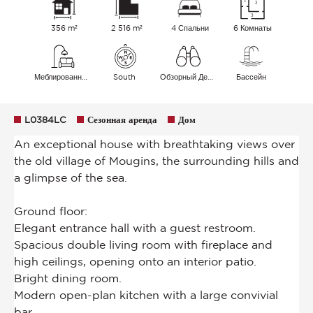
356 m²
2 516 m²
4 Спальни
6 Комнаты
Меблированный
South
Обзорный Деревня
Бассейн
L0384LC
Сезонная аренда
Дом