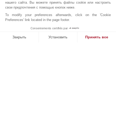
нашего сайта. Вы можете принять файлы cookie или настроить
Информация о рисках, которым подвергается данная недвижимость, доступна на сайте
свои предпочтения с помощью кнопок ниже.
GeoHazards
georisques.gouv.fr
To modify your preferences afterwards, click on the 'Cookie
Энергия — низкие расчетные годовые затраты при стандартном использовании : 1 345
Preferences' link located in the page footer.
€
Consentements certifiés par
Энергия — высокие расчетные годовые затраты при стандартном использовании : 1
1
MAKE ENQUIRY
821 €
Закрыть
Установить
Принять все
Платформа управления согласием: настройте свои параме
Axeptio consent
Наша платформа позволяет вам настраивать параметры ко
Онлайн запрос