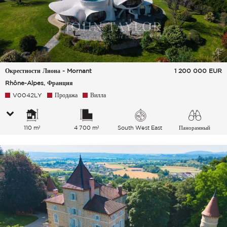
Окрестности Лиона - Mornant
1 200 000
EUR
Rhône-Alpes, Франция
V0042LY
Продажа
Вилла
110 m²
4 700 m²
South West East
Панорамный
Сельская местность