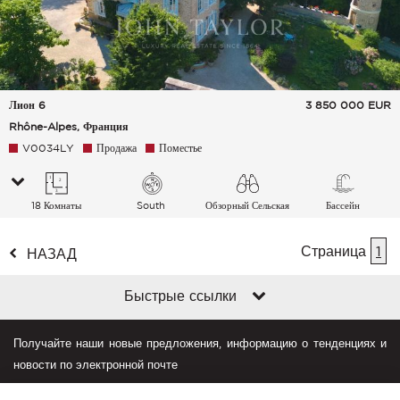
Лион 6
3 850 000
EUR
Rhône-Alpes, Франция
V0034LY
Продажа
Поместье
18 Комнаты
South
Обзорный Сельская
Бассейн
местность
Страница
1
НАЗАД
Быстрые ссылки
Получайте наши новые предложения, информацию о тенденциях и
новости по электронной почте