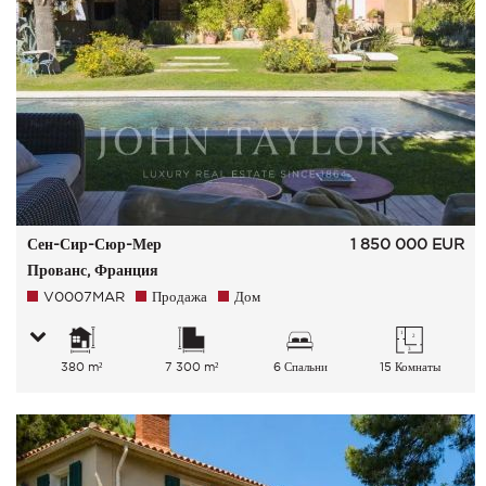
Сен-Сир-Сюр-Мер
1 850 000
EUR
Прованс, Франция
V0007MAR
Продажа
Дом
380 m²
7 300 m²
6 Спальни
15 Комнаты