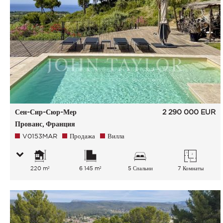
Сен-Сир-Сюр-Мер
2 290 000
EUR
Прованс, Франция
V0153MAR
Продажа
Вилла
220 m²
6 145 m²
5 Спальни
7 Комнаты