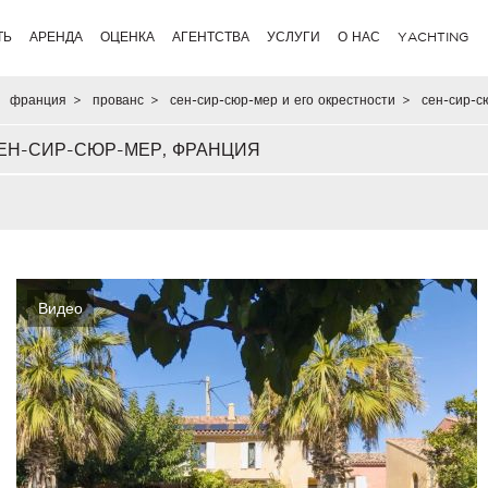
ТЬ
АРЕНДА
ОЦЕНКА
АГЕНТСТВА
УСЛУГИ
О НАС
YACHTING
франция
>
прованс
>
сен-сир-сюр-мер и его окрестности
>
сен-сир-с
ЕН-СИР-СЮР-МЕР, ФРАНЦИЯ
Видео