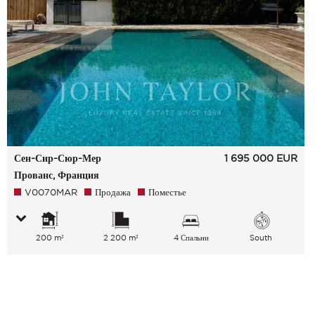
Сен-Сир-Сюр-Мер
1 695 000
EUR
Прованс, Франция
V0070MAR
Продажа
Поместье
200 m²
2 200 m²
4 Спальни
South