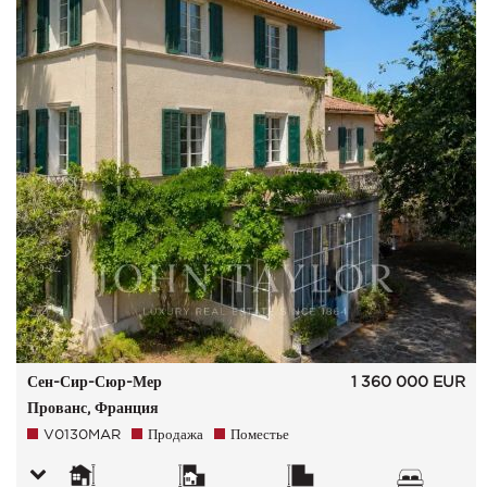
Сен-Сир-Сюр-Мер
1 360 000
EUR
Прованс, Франция
V0130MAR
Продажа
Поместье