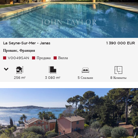
La Seyne-Sur-Mer - Janas
1 390 000
EUR
Прованс, Франция
V0049SAN
Продажа
Вилла
256 m²
3 080 m²
5 Спальни
8 Комнаты