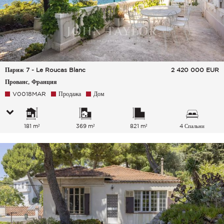
Париж 7 - Le Roucas Blanc
2 420 000
EUR
Прованс, Франция
V0018MAR
Продажа
Дом
181 m²
369 m²
821 m²
4 Спальни