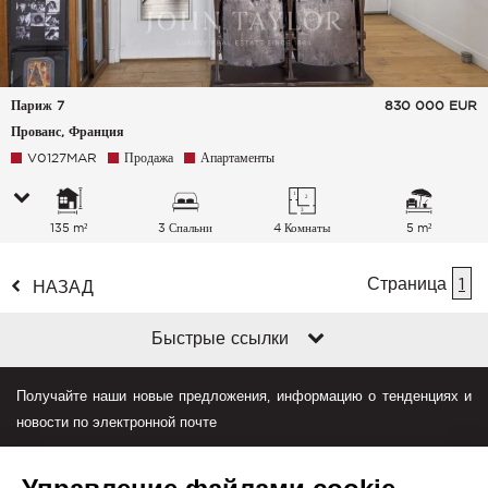
Париж 7
830 000
EUR
Прованс, Франция
V0127MAR
Продажа
Апартаменты
135 m²
3 Спальни
4 Комнаты
5 m²
Страница
1
НАЗАД
Быстрые ссылки
Получайте наши новые предложения, информацию о тенденциях и
новости по электронной почте