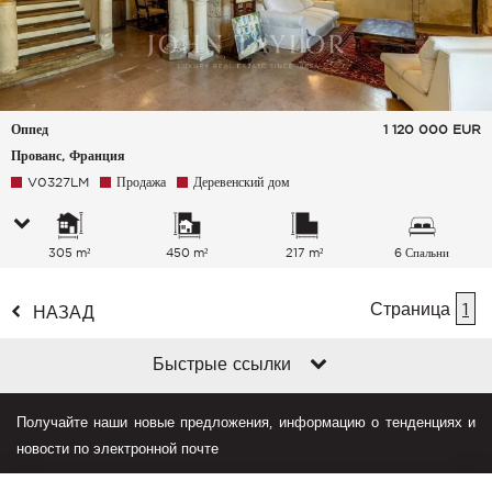
Оппед
1 120 000
EUR
Прованс, Франция
V0327LM
Продажа
Деревенский дом
305 m²
450 m²
217 m²
6 Спальни
Страница
1
НАЗАД
Быстрые ссылки
Получайте наши новые предложения, информацию о тенденциях и
новости по электронной почте