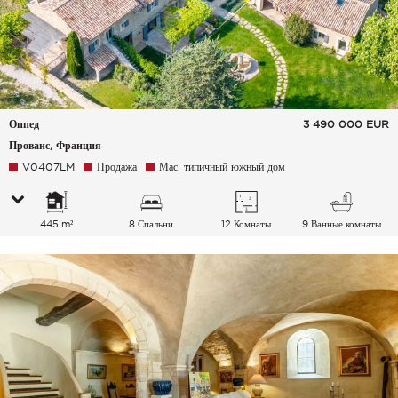
Оппед
3 490 000
EUR
Прованс, Франция
V0407LM
Продажа
Мас, типичный южный дом
445 m²
8 Спальни
12 Комнаты
9 Ванные комнаты