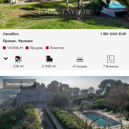
Cavaillon
1 150 000
EUR
Прованс, Франция
V0159LM
Продажа
Поместье
236 m²
2 093 m²
4 Спальни
7 Комнаты
Эксклюзивный