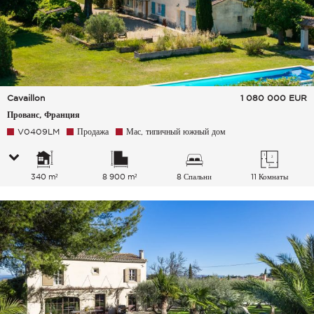
Cavaillon
1 080 000
EUR
Прованс, Франция
V0409LM
Продажа
Мас, типичный южный дом
340 m²
8 900 m²
8 Спальни
11 Комнаты