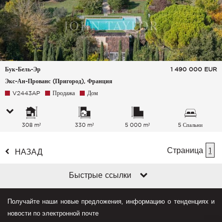
Бук-Бель-Эр
1 490 000
EUR
Экс-Ан-Прованс (Пригород), Франция
V2443AP
Продажа
Дом
308 m²
330 m²
5 000 m²
5 Спальни
Страница
1
НАЗАД
Быстрые ссылки
Получайте наши новые предложения, информацию о тенденциях и
новости по электронной почте