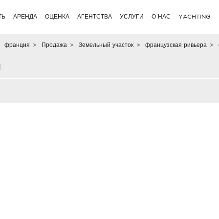
ТЬ
АРЕНДА
ОЦЕНКА
АГЕНТСТВА
УСЛУГИ
О НАС
YACHTING
франция
>
Продажа
>
Земельный участок
>
французская ривьера
>
Я