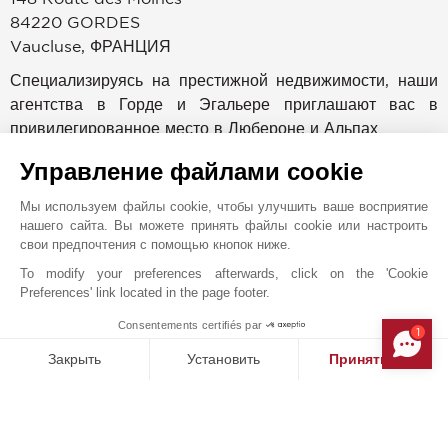
84220
GORDES
Vaucluse
,
ФРАНЦИЯ
Специализируясь на престижной недвижимости, наши
агентства в Горде и Эгальере приглашают вас в
привилегированное место в Любероне и Альпах.
Управление файлами cookie
Всего в 50 км от вокзала скоростных поездов Экс-ан-
Прованса и в 60 км от международного аэропорта
Мы используем файлы cookie, чтобы улучшить ваше восприятие
Марселя наши специалисты отправят вас в
нашего сайта. Вы можете принять файлы cookie или настроить
свои предпочтения с помощью кнопок ниже.
путешествие в мир Альбера Камю, Ван Гога и многих
других.
To modify your preferences afterwards, click on the 'Cookie
Preferences' link located in the page footer.
Наши увлеченные и преданные своему делу сотрудники
Consentements certifiés par
1
MAKE ENQUIRY
будут с вами на каждом шагу, предоставляя вам все
Закрыть
Установить
Принять все
свои ноу-хау и опыт.
Платформа управления согласием: настройте свои параме
Axeptio consent
Дискретность, внимательность и профессионализм - вот
Наша платформа позволяет вам настраивать параметры ко
ключевые слова нашего обязательства перед вами.