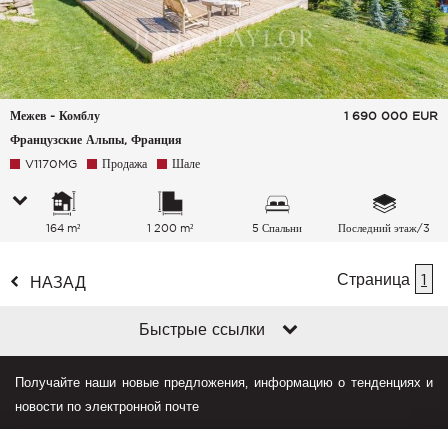
Межев - Комблу
1 690 000
EUR
Французские Альпы, Франция
V1170MG
Продажа
Шале
164 m²
1 200 m²
5 Спальни
Последний этаж/3
Страница
1
НАЗАД
Быстрые ссылки
Получайте наши новые предложения, информацию о тенденциях и
новости по электронной почте