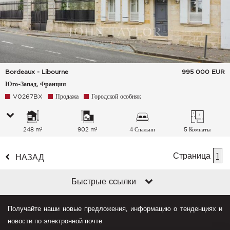
Bordeaux - Libourne
995 000
EUR
Юго-Запад, Франция
V0267BX
Продажа
Городской особняк
248 m²
902 m²
4 Спальни
5 Комнаты
Страница
1
НАЗАД
Быстрые ссылки
Получайте наши новые предложения, информацию о тенденциях и
новости по электронной почте