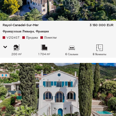
Rayol-Canadel-Sur-Mer
3 150 000
EUR
Французская Ривьера, Франция
V2124ST
Продажа
Поместье
200 m²
1 704 m²
6 Спальни
8 Комнаты