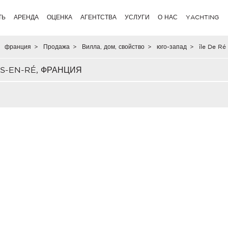
ТЬ
АРЕНДА
ОЦЕНКА
АГЕНТСТВА
УСЛУГИ
О НАС
YACHTING
франция
>
Продажа
>
Вилла, дом, свойство
>
юго-запад
>
île De Ré
S-EN-RÉ, ФРАНЦИЯ