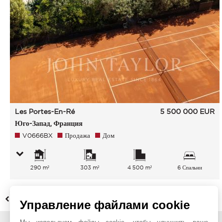
Les Portes-En-Ré
5 500 000
EUR
Юго-Запад, Франция
V0666BX
Продажа
Дом
290 m²
303 m²
4 500 m²
6 Спальни
НАЗАД
Управление файлами cookie