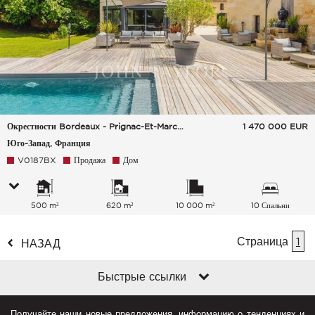
Окрестности Bordeaux - Prignac-Et-Marcamps
1 470 000
EUR
Юго-Запад, Франция
V0187BX
Продажа
Дом
500 m²
620 m²
10 000 m²
10 Спальни
Страница
1
НАЗАД
Быстрые ссылки
Получайте наши новые предложения, информацию о тенденциях и