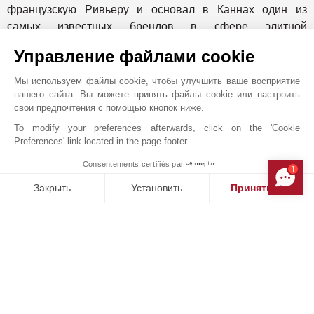
+33 5 57 99 48 29
Расположение на карте
Управление файлами cookie
Sud Ouest Résidences
Мы используем файлы cookie, чтобы улучшить ваше восприятие
51 Cours Georges Clemenceau
нашего сайта. Вы можете принять файлы cookie или настроить
33000
BORDEAUX
свои предпочтения с помощью кнопок ниже.
Gironde
,
ФРАНЦИЯ
To modify your preferences afterwards, click on the 'Cookie
Preferences' link located in the page footer.
В 1864 году сэр Джон Тейлор открыл для себя
французскую Ривьеру и основал в Каннах один из
Consentements certifiés par
1
MAKE ENQUIRY
самых известных брендов в сфере элитной
Закрыть
Установить
Принять все
недвижимости. Следуя по следам этого выдающегося
Платформа управления согласием: настройте свои параме
человека, John Taylor - luxury real estate
Axeptio consent
Наша платформа позволяет вам настраивать параметры ко
располагается в самых престижных районах страны и
мира.Так что вполне естественно, что 150 лет спустя
история продолжается на юго-западном побережье
Франции. Группа с радостью объявляет, что приносит
свою экспертизу в полный шарма регион, который
предлагает особый образ жизни.Будучи специалистами