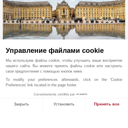
Онлайн запрос
Управление файлами cookie
+33 5 57 99 48 29
Мы используем файлы cookie, чтобы улучшить ваше восприятие
нашего сайта. Вы можете принять файлы cookie или настроить
Расположение на карте
свои предпочтения с помощью кнопок ниже.
Sud Ouest Résidences
To modify your preferences afterwards, click on the 'Cookie
51 Cours Georges Clemenceau
Preferences' link located in the page footer.
33000
BORDEAUX
Consentements certifiés par
1
Gironde
,
ФРАНЦИЯ
MAKE ENQUIRY
Закрыть
Установить
Принять все
В 1864 году сэр Джон Тейлор открыл для себя
Платформа управления согласием: настройте свои параме
Axeptio consent
французскую Ривьеру и основал в Каннах один из
Наша платформа позволяет вам настраивать параметры ко
самых известных брендов в сфере элитной